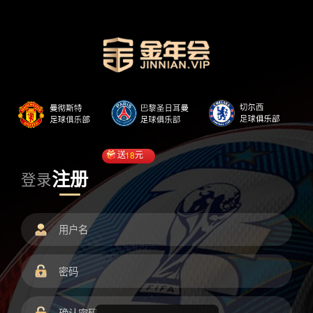
送
18
元
注册
登录