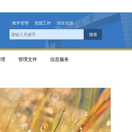
教学管理
党团工作
招生信息
管理
管理文件
信息服务